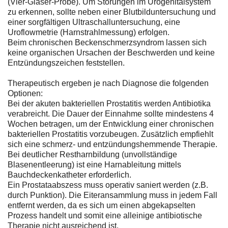
(Vier-Gläser-Probe). Um Störungen im Urogenitalsystem
zu erkennen, sollte neben einer Blutbilduntersuchung und
einer sorgfältigen Ultraschalluntersuchung, eine
Uroflowmetrie (Harnstrahlmessung) erfolgen.
Beim chronischen Beckenschmerzsyndrom lassen sich
keine organischen Ursachen der Beschwerden und keine
Entzündungszeichen feststellen.
Therapeutisch ergeben je nach Diagnose die folgenden
Optionen:
Bei der akuten bakteriellen Prostatitis werden Antibiotika
verabreicht. Die Dauer der Einnahme sollte mindestens 4
Wochen betragen, um der Entwicklung einer chronischen
bakteriellen Prostatitis vorzubeugen. Zusätzlich empfiehlt
sich eine schmerz- und entzündungshemmende Therapie.
Bei deutlicher Restharnbildung (unvollständige
Blasenentleerung) ist eine Harnableitung mittels
Bauchdeckenkatheter erforderlich.
Ein Prostataabszess muss operativ saniert werden (z.B.
durch Punktion). Die Eiteransammlung muss in jedem Fall
entfernt werden, da es sich um einen abgekapselten
Prozess handelt und somit eine alleinige antibiotische
Therapie nicht ausreichend ist.