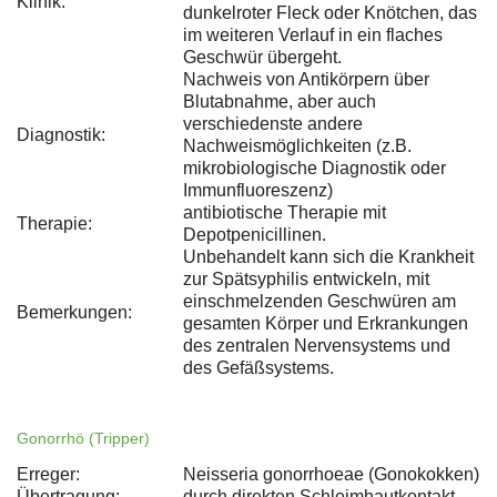
Klinik:
dunkelroter Fleck oder Knötchen, das
im weiteren Verlauf in ein flaches
Geschwür übergeht.
Nachweis von Antikörpern über
Blutabnahme, aber auch
verschiedenste andere
Diagnostik:
Nachweismöglichkeiten (z.B.
mikrobiologische Diagnostik oder
Immunfluoreszenz)
antibiotische Therapie mit
Therapie:
Depotpenicillinen.
Unbehandelt kann sich die Krankheit
zur Spätsyphilis entwickeln, mit
einschmelzenden Geschwüren am
Bemerkungen:
gesamten Körper und Erkrankungen
des zentralen Nervensystems und
des Gefäßsystems.
Gonorrhö (Tripper)
Erreger:
Neisseria gonorrhoeae (Gonokokken)
Übertragung:
durch direkten Schleimhautkontakt