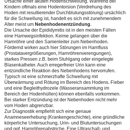
Ursache einer akuten Hodenschwellung. Während bei
Kindern oftmals eine Hodentorsion (Verdrehung des
Hoden mit resultierender Durchblutungsstörung) ursächlich
für die Schwellung ist, handelt es sich mit zunehmendem
Alter meist um
Nebenhodenentzündung
.
Die Ursache der Epididymitis ist in den meisten Fällen
eine Harnwegsinfektion. Keime gelangen über die
Harnröhre und den Samenleiter zum Nebenhoden.
Fördernd wirken auch hier Störungen im Harnfluss
(Prostatavergrößerungen, Harnröhrenverengungen),
starkes Pressen z.B. beim Stuhlgang oder eingelegte
Blasenkatheter. Auch erregerfreier Urin kann eine
entzündliche Reaktion des Nebenhodens hervorrufen.
Typisch ist eine schmerzhafte Schwellung mit
Überwärmung und Rötung im Bereich des Hodens. Fieber
und eine Begleithydrozele (Wasseransammlung im
Bereich der Hodenhüllen) können ebenfalls vorkommen.
Bei starker Entzündung ist der Nebenhoden nicht mehr
vom Hoden abgrenzbar.
Zur Diagnostik empfiehlt sich eine genaue
Anamneseerhebung (Krankengeschichte), eine gründliche
körperliche Untersuchung, Urin- und Blutuntersuchungen
und ggf. Harnröhrenabstriche. Eine Ultraschall- und