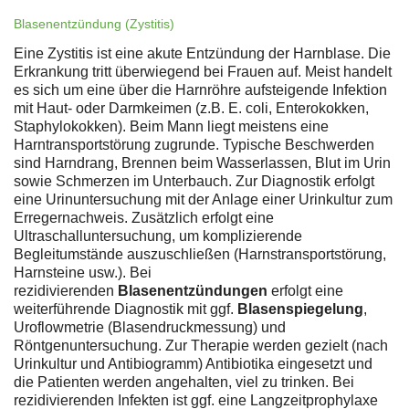
Blasenentzündung (Zystitis)
Eine Zystitis ist eine akute Entzündung der Harnblase. Die
Erkrankung tritt überwiegend bei Frauen auf. Meist handelt
es sich um eine über die Harnröhre aufsteigende Infektion
mit Haut- oder Darmkeimen (z.B. E. coli, Enterokokken,
Staphylokokken). Beim Mann liegt meistens eine
Harntransportstörung zugrunde. Typische Beschwerden
sind Harndrang, Brennen beim Wasserlassen, Blut im Urin
sowie Schmerzen im Unterbauch. Zur Diagnostik erfolgt
eine Urinuntersuchung mit der Anlage einer Urinkultur zum
Erregernachweis. Zusätzlich erfolgt eine
Ultraschalluntersuchung, um komplizierende
Begleitumstände auszuschließen (Harnstransportstörung,
Harnsteine usw.). Bei
rezidivierenden
Blasenentzündungen
erfolgt eine
weiterführende Diagnostik mit ggf.
Blasenspiegelung
,
Uroflowmetrie (Blasendruckmessung) und
Röntgenuntersuchung. Zur Therapie werden gezielt (nach
Urinkultur und Antibiogramm) Antibiotika eingesetzt und
die Patienten werden angehalten, viel zu trinken. Bei
rezidivierenden Infekten ist ggf. eine Langzeitprophylaxe