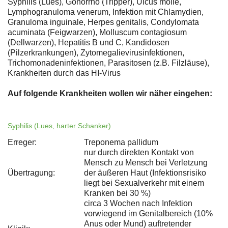
Syphilis (Lues), Gonorrhö (Tripper), Ulcus molle,
Lymphogranuloma venerum, Infektion mit Chlamydien,
Granuloma inguinale, Herpes genitalis, Condylomata
acuminata (Feigwarzen), Molluscum contagiosum
(Dellwarzen), Hepatitis B und C, Kandidosen
(Pilzerkrankungen), Zytomegalievirusinfektionen,
Trichomonadeninfektionen, Parasitosen (z.B. Filzläuse),
Krankheiten durch das HI-Virus
Auf folgende Krankheiten wollen wir näher eingehen:
Syphilis (Lues, harter Schanker)
Erreger:
Treponema pallidum
nur durch direkten Kontakt von
Mensch zu Mensch bei Verletzung
Übertragung:
der äußeren Haut (Infektionsrisiko
liegt bei Sexualverkehr mit einem
Kranken bei 30 %)
circa 3 Wochen nach Infektion
vorwiegend im Genitalbereich (10%
Anus oder Mund) auftretender