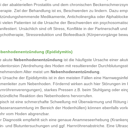
i der abakteriellen Prostatitis und dem chronischen Beckenschmerzsynd
erapie. Ziel der Behandlung ist es, Beschwerden zu lindern. Dazu emp
tzündungshemmende Medikamente, Anticholinergika oder Alphablocke
i vielen Patienten ist die Ursache der Beschwerden ein psychosomatis
nifestiert. Ursächlich sind oft Stress, Konflikte in der Partnerschaft u
ychotherapie, Stressreduktion und Biofeedback (Körpervorgänge bewuss
benhodenentzündung (Epididymitis)
e akute
Nebenhodenentzündung
ist die häufigste Ursache einer ak
dentorsion (Verdrehung des Hoden mit resultierender Durchblutungsstöru
nehmendem Alter meist um
Nebenhodenentzündung
.
e Ursache der Epididymitis ist in den meisten Fällen eine Harnwegsinf
menleiter zum Nebenhoden. Fördernd wirken auch hier Störungen im 
rnröhrenverengungen), starkes Pressen z.B. beim Stuhlgang oder einge
tzündliche Reaktion des Nebenhodens hervorrufen.
pisch ist eine schmerzhafte Schwellung mit Überwärmung und Rötung i
asseransammlung im Bereich der Hodenhüllen) können ebenfalls vork
hr vom Hoden abgrenzbar.
r Diagnostik empfiehlt sich eine genaue Anamneseerhebung (Krankenge
in- und Blutuntersuchungen und ggf. Harnröhrenabstriche. Eine Ultras