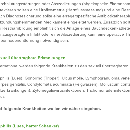
rchblutungsstörungen oder Abszedierungen (abgekapselte Eiteransam
tektieren sollten eine Uroflowmetrie (Harnflussmessung) und eine Re
ch Diagnosesicherung sollte eine erregerspezifische Antibiotikatherap
tzündungshemmenden Medikament eingeleitet werden. Zusätzlich soll
i Restharnbildung empfiehlt sich die Anlage eines Bauchdeckenkathete
i ausgeprägtem Infekt oder einer Abszedierung kann eine operative 
benhodenentfernung notwendig sein.
xuell übertragbare Erkrankungen
ternational werden folgende Krankheiten zu den sexuell übertragbaren 
philis (Lues), Gonorrhö (Tripper), Ulcus molle, Lymphogranuloma vene
rpes genitalis, Condylomata acuminata (Feigwarzen), Molluscum conta
ilzerkrankungen), Zytomegalievirusinfektionen, Trichomonadeninfektione
rus
f folgende Krankheiten wollen wir näher eingehen:
philis (Lues, harter Schanker)