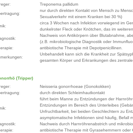
reger:
Treponema pallidum
nur durch direkten Kontakt von Mensch zu Mensch 
ertragung:
Sexualverkehr mit einem Kranken bei 30 %)
circa 3 Wochen nach Infektion vorwiegend im Ge
nik:
dunkelroter Fleck oder Knötchen, das im weiteren
Nachweis von Antikörpern über Blutabnahme, ab
agnostik:
(z.B. mikrobiologische Diagnostik oder Immunflu
erapie:
antibiotische Therapie mit Depotpenicillinen.
Unbehandelt kann sich die Krankheit zur Spätsy
merkungen:
gesamten Körper und Erkrankungen des zentral
norrhö (Tripper)
reger:
Neisseria gonorrhoeae (Gonokokken)
ertragung:
durch direkten Schleimhautkontakt
führt beim Manne zu Entzündungen der Harnröhre
Entzündungen im Bereich des Unterleibes (Gebärmu
nik:
Unfruchtbarkeit, bei beiden Geschlechtern zu E
asymptomatische Infektionen sind häufig, Befall 
agnostik:
Nachweis durch Harnröhrenabstrich und mikrobio
erapie:
antibiotische Therapie mit Gyrasehemmern oder