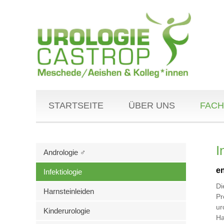
STARTSEITE
ÜBER UNS
FACH
I
Andrologie ♂
en
Infektiologie
Di
Harnsteinleiden
Pr
ur
Kinderurologie
Ha