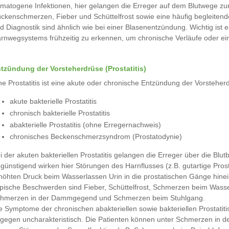
matogene Infektionen, hier gelangen die Erreger auf dem Blutwege zu
ckenschmerzen, Fieber und Schüttelfrost sowie eine häufig begleiten
d Diagnostik sind ähnlich wie bei einer Blasenentzündung. Wichtig is
rnwegsystems frühzeitig zu erkennen, um chronische Verläufe oder ei
tzündung der Vorsteherdrüse (Prostatitis)
ne Prostatitis ist eine akute oder chronische Entzündung der Vorsteh
akute bakterielle Prostatitis
chronisch bakterielle Prostatitis
abakterielle Prostatitis (ohne Erregernachweis)
chronisches Beckenschmerzsyndrom (Prostatodynie)
i der akuten bakteriellen Prostatitis gelangen die Erreger über die Blu
günstigend wirken hier Störungen des Harnflusses (z.B. gutartige Pr
höhten Druck beim Wasserlassen Urin in die prostatischen Gänge hinei
pische Beschwerden sind Fieber, Schüttelfrost, Schmerzen beim Wasser
hmerzen in der Dammgegend und Schmerzen beim Stuhlgang.
e Symptome der chronischen abakteriellen sowie bakteriellen Prostat
gegen uncharakteristisch. Die Patienten können unter Schmerzen in 