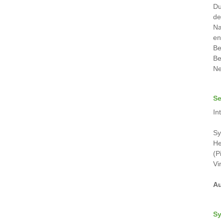
Du
de
Na
en
Be
Be
Ne
Se
In
Sy
He
(P
Vi
Au
Sy