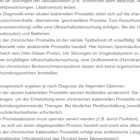
er an Störungen der Sexualfunktion (z.B. Schmerzen beim Beischlaf, v
ektionsstörungen, Libidoverlust) leiden.
e Diagnostik einer akuten bakteriellen Prostatitis stützt sich auf die ch
uckschmerzhafte, überwärmte, geschwollene Prostata. Zum Ausschluss
teransammlung) sollte eine Ultraschalluntersuchung erfolgen. Bei der 
eukozyten) und Bakterien.
i der chronischen Prostatitis ist der rektale Tastbefund oft unauffällig.
kterielle oder abakterielle Prostatitis handelt. Hier können Spermak
lfreich sein (Vier-Gläser-Probe). Um Störungen im Urogenitalsystem zu
ner sorgfältigen Ultraschalluntersuchung, eine Uroflowmetrie (Harnstra
im chronischen Beckenschmerzsyndrom lassen sich keine organische
tzündungszeichen feststellen.
erapeutisch ergeben je nach Diagnose die folgenden Optionen:
i der akuten bakteriellen Prostatitis werden Antibiotika verabreicht. 
tragen, um der Entwicklung einer chronischen bakteriellen Prostatitis 
tzündungshemmende Therapie. Bei deutlicher Restharnbildung (unvollst
uchdeckenkatheter erforderlich.
n Prostataabszess muss operativ saniert werden (z.B. durch Punktion)
 es sich um einen abgekapselten Prozess handelt und somit eine alleini
i der chronischen bakteriellen Prostatitis erfolgt eine antibiotische La
phablocker (Herabsetzung des Druckes beim Wasserlassen).