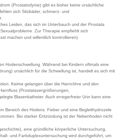
rom (Prostatodynie) gibt es bisher keine ursächliche
fehlen sich Sitzbäder, schmerz- und
r.
ches Leiden, das sich im Unterbauch und der Prostata
nd Sexualprobleme. Zur Therapie empfiehlt sich
t machen und willentlich kontrollieren).
uten Hodenschwellung. Während bei Kindern oftmals eine
ng) ursächlich für die Schwellung ist, handelt es sich mit
ektion. Keime gelangen über die Harnröhre und den
Harnfluss (Prostatavergrößerungen,
legte Blasenkatheter. Auch erregerfreier Urin kann eine
m Bereich des Hodens. Fieber und eine Begleithydrozele
ommen. Bei starker Entzündung ist der Nebenhoden nicht
schichte), eine gründliche körperliche Untersuchung,
chall- und Farbduplexuntersuchung wird durchgeführt, um