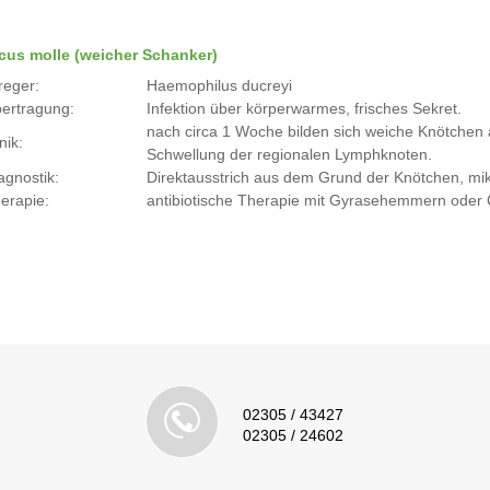
cus molle (weicher Schanker)
reger:
Haemophilus ducreyi
ertragung:
Infektion über körperwarmes, frisches Sekret.
nach circa 1 Woche bilden sich weiche Knötchen a
nik:
Schwellung der regionalen Lymphknoten.
agnostik:
Direktausstrich aus dem Grund der Knötchen, mi
erapie:
antibiotische Therapie mit Gyrasehemmern oder
02305 / 43427
02305 / 24602