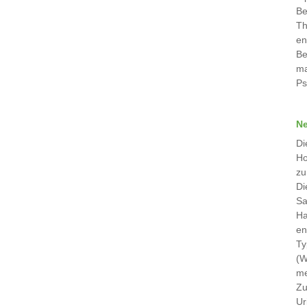
Be
Th
en
Be
ma
Ps
Ne
Di
Ho
zu
Di
Sa
Ha
en
Ty
(W
me
Zu
Ur