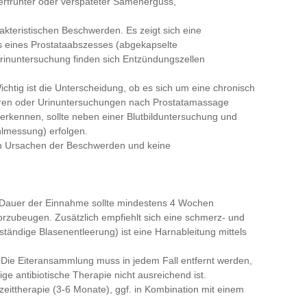
erfrühter oder verspäteter Samenerguss,
arakteristischen Beschwerden. Es zeigt sich eine
 eines Prostataabszesses (abgekapselte
Urinuntersuchung finden sich Entzündungszellen
 Wichtig ist die Unterscheidung, ob es sich um eine chronisch
ulturen oder Urinuntersuchungen nach Prostatamassage
 erkennen, sollte neben einer Blutbilduntersuchung und
hlmessung) erfolgen.
n Ursachen der Beschwerden und keine
Die Dauer der Einnahme sollte mindestens 4 Wochen
vorzubeugen. Zusätzlich empfiehlt sich eine schmerz- und
ändige Blasenentleerung) ist eine Harnableitung mittels
. Die Eiteransammlung muss in jedem Fall entfernt werden,
ge antibiotische Therapie nicht ausreichend ist.
ngzeittherapie (3-6 Monate), ggf. in Kombination mit einem