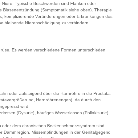
r Niere. Typische Beschwerden sind Flanken oder
de Blasenentzündung (Symptomatik siehe oben). Therapie
t es, komplizierende Veränderungen oder Erkrankungen des
ne bleibende Nierenschädigung zu verhindern.
erdrüse. Es werden verschiedene Formen unterschieden.
tbahn oder aufsteigend über die Harnröhre in die Prostata.
ostatavergrößerung, Harnröhrenengen), da durch den
ngepresst wird.
lassen (Dysurie), häufiges Wasserlassen (Pollakisurie),
itis oder dem chronischen Beckenschmerzsyndrom sind
der Dammregion, Missempfindungen in der Genitalgegend