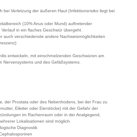
bei Verletzung der äußeren Haut (Infektionsrisiko liegt bei
nitalbereich (10% Anus oder Mund) auftretender
 Verlauf in ein flaches Geschwür übergeht.
er auch verschiedenste andere Nachweismöglichkeiten
oreszenz)
philis entwickeln, mit einschmelzenden Geschwüren am
en Nervensystems und des Gefäßsystems.
, der Prostata oder des Nebenhodens, bei der Frau zu
tter, Eileiter oder Eierstöcke) mit der Gefahr der
ntzündungen im Rachenraum oder in der Analgegend,
mehrerer Lokalisationen sind möglich.
logische Diagnostik
 Cephalosporinen