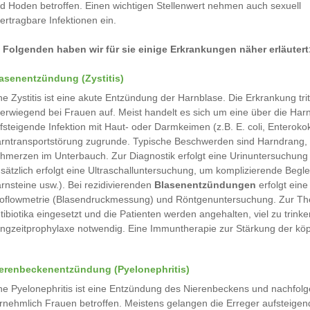
d Hoden betroffen. Einen wichtigen Stellenwert nehmen auch sexuell
ertragbare Infektionen ein.
 Folgenden haben wir für sie einige Erkrankungen näher erläutert
asenentzündung (Zystitis)
ne Zystitis ist eine akute Entzündung der Harnblase. Die Erkrankung trit
erwiegend bei Frauen auf. Meist handelt es sich um eine über die Har
fsteigende Infektion mit Haut- oder Darmkeimen (z.B. E. coli, Enterok
rntransportstörung zugrunde. Typische Beschwerden sind Harndrang, 
hmerzen im Unterbauch. Zur Diagnostik erfolgt eine Urinuntersuchung 
sätzlich erfolgt eine Ultraschalluntersuchung, um komplizierende Beg
rnsteine usw.). Bei rezidivierenden
Blasenentzündungen
erfolgt eine
oflowmetrie (Blasendruckmessung) und Röntgenuntersuchung. Zur Ther
tibiotika eingesetzt und die Patienten werden angehalten, viel zu trinken
ngzeitprophylaxe notwendig. Eine Immuntherapie zur Stärkung der kö
erenbeckenentzündung (Pyelonephritis)
ne Pyelonephritis ist eine Entzündung des Nierenbeckens und nachfol
rnehmlich Frauen betroffen. Meistens gelangen die Erreger aufsteigend