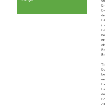
od
Er
Di
dr
Ei
(L
Be
ba
hi
ei
Be
En
Th
Be
be
en
Ba
Ei
da
Be
Al