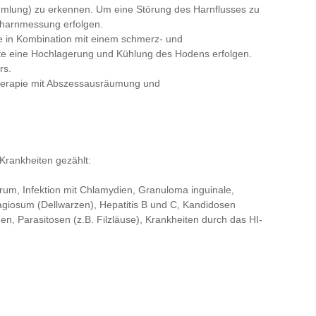
mlung) zu erkennen. Um eine Störung des Harnflusses zu
stharnmessung erfolgen.
ie in Kombination mit einem schmerz- und
te eine Hochlagerung und Kühlung des Hodens erfolgen.
rs.
Therapie mit Abszessausräumung und
Krankheiten gezählt:
rum, Infektion mit Chlamydien, Granuloma inguinale,
giosum (Dellwarzen), Hepatitis B und C, Kandidosen
n, Parasitosen (z.B. Filzläuse), Krankheiten durch das HI-