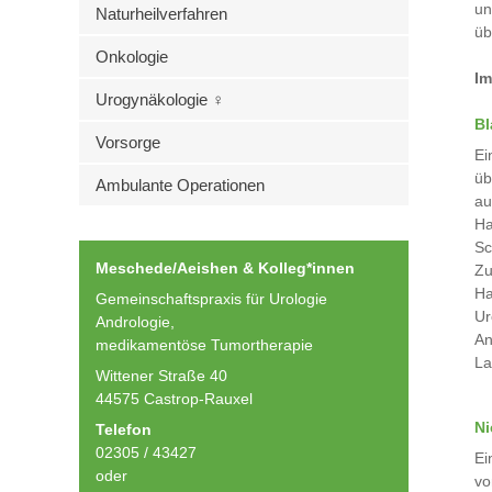
un
Naturheilverfahren
üb
Onkologie
Im
Urogynäkologie ♀
Bl
Vorsorge
Ei
üb
Ambulante Operationen
au
Ha
Sc
Meschede/Aeishen & Kolleg*innen
Zu
Ha
Gemeinschaftspraxis für Urologie
Ur
Andrologie,
An
medikamentöse Tumortherapie
La
Wittener Straße 40
44575 Castrop-Rauxel
Ni
Telefon
02305 / 43427
Ei
oder
vo