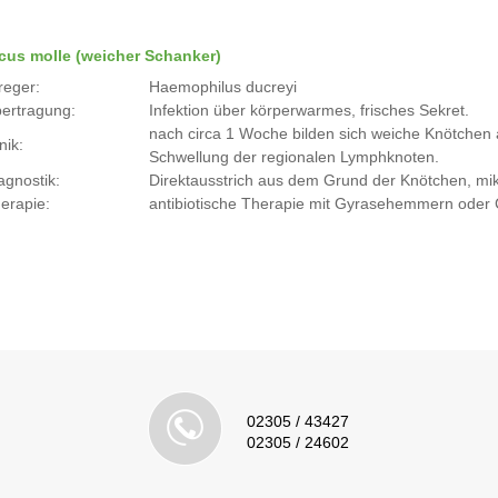
cus molle (weicher Schanker)
reger:
Haemophilus ducreyi
ertragung:
Infektion über körperwarmes, frisches Sekret.
nach circa 1 Woche bilden sich weiche Knötchen a
nik:
Schwellung der regionalen Lymphknoten.
agnostik:
Direktausstrich aus dem Grund der Knötchen, mi
erapie:
antibiotische Therapie mit Gyrasehemmern oder
02305 / 43427
02305 / 24602