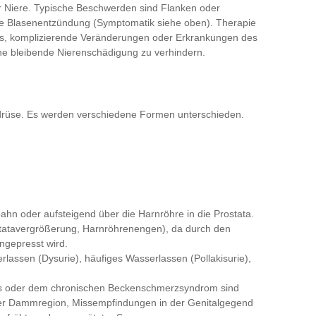
r Niere. Typische Beschwerden sind Flanken oder
de Blasenentzündung (Symptomatik siehe oben). Therapie
t es, komplizierende Veränderungen oder Erkrankungen des
ne bleibende Nierenschädigung zu verhindern.
erdrüse. Es werden verschiedene Formen unterschieden.
tbahn oder aufsteigend über die Harnröhre in die Prostata.
ostatavergrößerung, Harnröhrenengen), da durch den
ngepresst wird.
lassen (Dysurie), häufiges Wasserlassen (Pollakisurie),
itis oder dem chronischen Beckenschmerzsyndrom sind
der Dammregion, Missempfindungen in der Genitalgegend