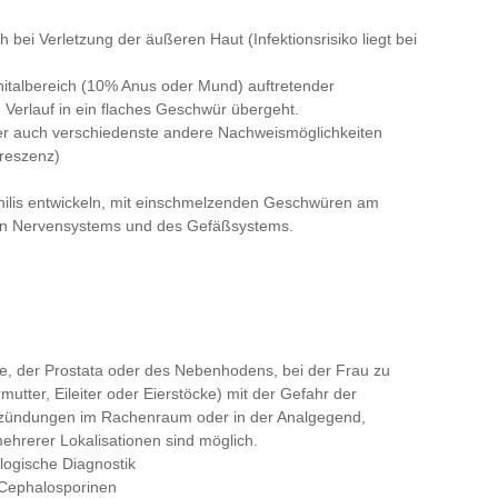
bei Verletzung der äußeren Haut (Infektionsrisiko liegt bei
nitalbereich (10% Anus oder Mund) auftretender
 Verlauf in ein flaches Geschwür übergeht.
er auch verschiedenste andere Nachweismöglichkeiten
oreszenz)
philis entwickeln, mit einschmelzenden Geschwüren am
en Nervensystems und des Gefäßsystems.
, der Prostata oder des Nebenhodens, bei der Frau zu
tter, Eileiter oder Eierstöcke) mit der Gefahr der
ntzündungen im Rachenraum oder in der Analgegend,
mehrerer Lokalisationen sind möglich.
logische Diagnostik
 Cephalosporinen