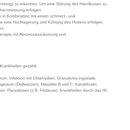
mlung) zu erkennen. Um eine Störung des Harnflusses zu
stharnmessung erfolgen.
ie in Kombination mit einem schmerz- und
te eine Hochlagerung und Kühlung des Hodens erfolgen.
rs.
Therapie mit Abszessausräumung und
Krankheiten gezählt:
rum, Infektion mit Chlamydien, Granuloma inguinale,
giosum (Dellwarzen), Hepatitis B und C, Kandidosen
n, Parasitosen (z.B. Filzläuse), Krankheiten durch das HI-