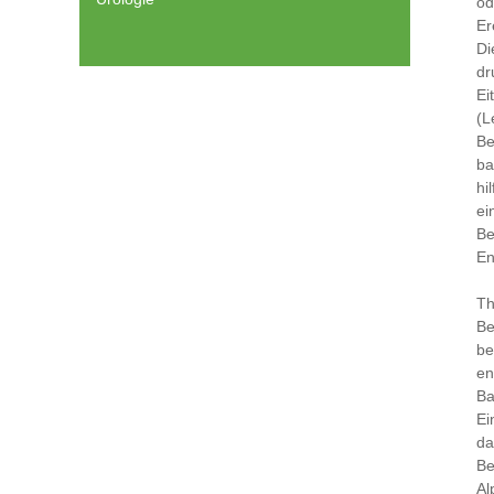
od
Er
Di
dr
Ei
(L
Be
ba
hi
ei
Be
En
Th
Be
be
en
Ba
Ei
da
Be
Al