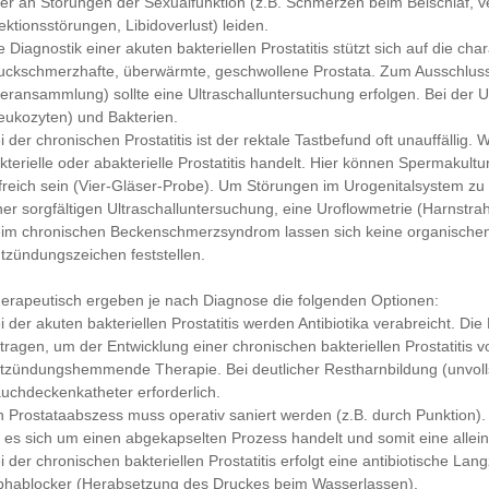
er an Störungen der Sexualfunktion (z.B. Schmerzen beim Beischlaf, v
ektionsstörungen, Libidoverlust) leiden.
e Diagnostik einer akuten bakteriellen Prostatitis stützt sich auf die ch
uckschmerzhafte, überwärmte, geschwollene Prostata. Zum Ausschluss
teransammlung) sollte eine Ultraschalluntersuchung erfolgen. Bei der 
eukozyten) und Bakterien.
i der chronischen Prostatitis ist der rektale Tastbefund oft unauffällig.
kterielle oder abakterielle Prostatitis handelt. Hier können Spermak
lfreich sein (Vier-Gläser-Probe). Um Störungen im Urogenitalsystem zu
ner sorgfältigen Ultraschalluntersuchung, eine Uroflowmetrie (Harnstra
im chronischen Beckenschmerzsyndrom lassen sich keine organische
tzündungszeichen feststellen.
erapeutisch ergeben je nach Diagnose die folgenden Optionen:
i der akuten bakteriellen Prostatitis werden Antibiotika verabreicht. 
tragen, um der Entwicklung einer chronischen bakteriellen Prostatitis 
tzündungshemmende Therapie. Bei deutlicher Restharnbildung (unvollst
uchdeckenkatheter erforderlich.
n Prostataabszess muss operativ saniert werden (z.B. durch Punktion)
 es sich um einen abgekapselten Prozess handelt und somit eine alleini
i der chronischen bakteriellen Prostatitis erfolgt eine antibiotische La
phablocker (Herabsetzung des Druckes beim Wasserlassen).