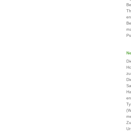
Be
Th
en
Be
ma
Ps
Ne
Di
Ho
zu
Di
Sa
Ha
en
Ty
(W
me
Zu
Ur