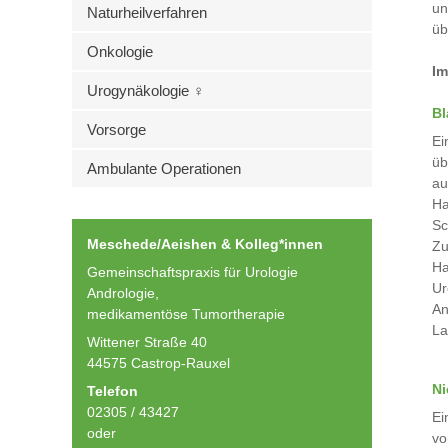
un
Naturheilverfahren
üb
Onkologie
Im
Urogynäkologie ♀
Bl
Vorsorge
Ei
üb
Ambulante Operationen
au
Ha
Sc
Meschede/Aeishen & Kolleg*innen
Zu
Ha
Gemeinschaftspraxis für Urologie
Ur
Andrologie,
An
medikamentöse Tumortherapie
La
Wittener Straße 40
44575 Castrop-Rauxel
Ni
Telefon
02305 / 43427
Ei
oder
vo