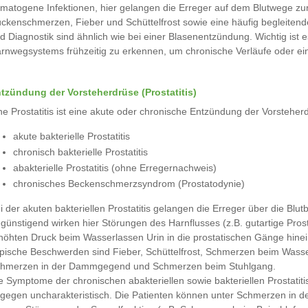
matogene Infektionen, hier gelangen die Erreger auf dem Blutwege zu
ckenschmerzen, Fieber und Schüttelfrost sowie eine häufig begleiten
d Diagnostik sind ähnlich wie bei einer Blasenentzündung. Wichtig is
rnwegsystems frühzeitig zu erkennen, um chronische Verläufe oder ei
tzündung der Vorsteherdrüse (Prostatitis)
ne Prostatitis ist eine akute oder chronische Entzündung der Vorsteh
akute bakterielle Prostatitis
chronisch bakterielle Prostatitis
abakterielle Prostatitis (ohne Erregernachweis)
chronisches Beckenschmerzsyndrom (Prostatodynie)
i der akuten bakteriellen Prostatitis gelangen die Erreger über die Blu
günstigend wirken hier Störungen des Harnflusses (z.B. gutartige Pr
höhten Druck beim Wasserlassen Urin in die prostatischen Gänge hinei
pische Beschwerden sind Fieber, Schüttelfrost, Schmerzen beim Wasser
hmerzen in der Dammgegend und Schmerzen beim Stuhlgang.
e Symptome der chronischen abakteriellen sowie bakteriellen Prostat
gegen uncharakteristisch. Die Patienten können unter Schmerzen in 