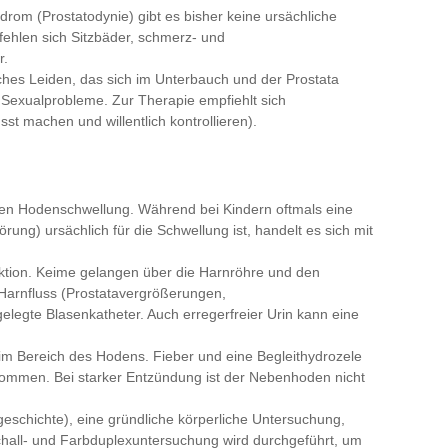
rom (Prostatodynie) gibt es bisher keine ursächliche
fehlen sich Sitzbäder, schmerz- und
r.
ches Leiden, das sich im Unterbauch und der Prostata
nd Sexualprobleme. Zur Therapie empfiehlt sich
t machen und willentlich kontrollieren).
uten Hodenschwellung. Während bei Kindern oftmals eine
ng) ursächlich für die Schwellung ist, handelt es sich mit
ektion. Keime gelangen über die Harnröhre und den
Harnfluss (Prostatavergrößerungen,
legte Blasenkatheter. Auch erregerfreier Urin kann eine
m Bereich des Hodens. Fieber und eine Begleithydrozele
ommen. Bei starker Entzündung ist der Nebenhoden nicht
schichte), eine gründliche körperliche Untersuchung,
chall- und Farbduplexuntersuchung wird durchgeführt, um