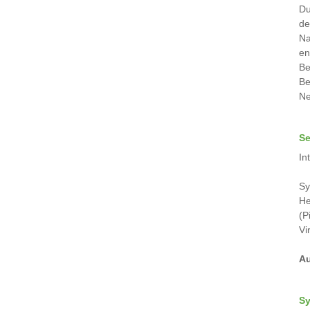
Du
de
Na
en
Be
Be
Ne
Se
In
Sy
He
(P
Vi
Au
Sy