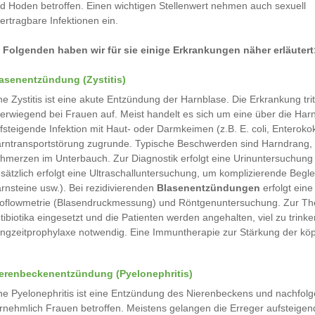
d Hoden betroffen. Einen wichtigen Stellenwert nehmen auch sexuell
ertragbare Infektionen ein.
 Folgenden haben wir für sie einige Erkrankungen näher erläutert
asenentzündung (Zystitis)
ne Zystitis ist eine akute Entzündung der Harnblase. Die Erkrankung trit
erwiegend bei Frauen auf. Meist handelt es sich um eine über die Har
fsteigende Infektion mit Haut- oder Darmkeimen (z.B. E. coli, Enterok
rntransportstörung zugrunde. Typische Beschwerden sind Harndrang, 
hmerzen im Unterbauch. Zur Diagnostik erfolgt eine Urinuntersuchung 
sätzlich erfolgt eine Ultraschalluntersuchung, um komplizierende Beg
rnsteine usw.). Bei rezidivierenden
Blasenentzündungen
erfolgt eine
oflowmetrie (Blasendruckmessung) und Röntgenuntersuchung. Zur Ther
tibiotika eingesetzt und die Patienten werden angehalten, viel zu trinken
ngzeitprophylaxe notwendig. Eine Immuntherapie zur Stärkung der kö
erenbeckenentzündung (Pyelonephritis)
ne Pyelonephritis ist eine Entzündung des Nierenbeckens und nachfol
rnehmlich Frauen betroffen. Meistens gelangen die Erreger aufsteigend