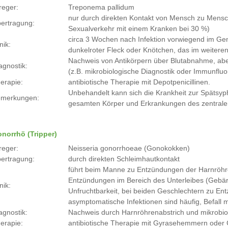
reger:
Treponema pallidum
nur durch direkten Kontakt von Mensch zu Mensch 
ertragung:
Sexualverkehr mit einem Kranken bei 30 %)
circa 3 Wochen nach Infektion vorwiegend im Ge
nik:
dunkelroter Fleck oder Knötchen, das im weiteren
Nachweis von Antikörpern über Blutabnahme, ab
agnostik:
(z.B. mikrobiologische Diagnostik oder Immunflu
erapie:
antibiotische Therapie mit Depotpenicillinen.
Unbehandelt kann sich die Krankheit zur Spätsy
merkungen:
gesamten Körper und Erkrankungen des zentral
norrhö (Tripper)
reger:
Neisseria gonorrhoeae (Gonokokken)
ertragung:
durch direkten Schleimhautkontakt
führt beim Manne zu Entzündungen der Harnröhre
Entzündungen im Bereich des Unterleibes (Gebärmu
nik:
Unfruchtbarkeit, bei beiden Geschlechtern zu E
asymptomatische Infektionen sind häufig, Befall 
agnostik:
Nachweis durch Harnröhrenabstrich und mikrobio
erapie:
antibiotische Therapie mit Gyrasehemmern oder