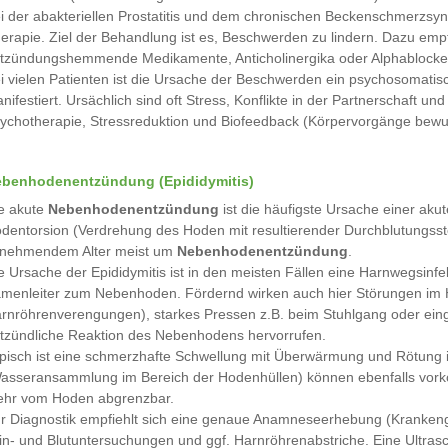
i der abakteriellen Prostatitis und dem chronischen Beckenschmerzsynd
erapie. Ziel der Behandlung ist es, Beschwerden zu lindern. Dazu emp
tzündungshemmende Medikamente, Anticholinergika oder Alphablocke
i vielen Patienten ist die Ursache der Beschwerden ein psychosomatis
nifestiert. Ursächlich sind oft Stress, Konflikte in der Partnerschaft u
ychotherapie, Stressreduktion und Biofeedback (Körpervorgänge bewuss
benhodenentzündung (Epididymitis)
e akute
Nebenhodenentzündung
ist die häufigste Ursache einer ak
dentorsion (Verdrehung des Hoden mit resultierender Durchblutungsstöru
nehmendem Alter meist um
Nebenhodenentzündung
.
e Ursache der Epididymitis ist in den meisten Fällen eine Harnwegsinf
menleiter zum Nebenhoden. Fördernd wirken auch hier Störungen im 
rnröhrenverengungen), starkes Pressen z.B. beim Stuhlgang oder einge
tzündliche Reaktion des Nebenhodens hervorrufen.
pisch ist eine schmerzhafte Schwellung mit Überwärmung und Rötung i
asseransammlung im Bereich der Hodenhüllen) können ebenfalls vork
hr vom Hoden abgrenzbar.
r Diagnostik empfiehlt sich eine genaue Anamneseerhebung (Krankenge
in- und Blutuntersuchungen und ggf. Harnröhrenabstriche. Eine Ultras