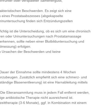
erfrühter oder verspäteter Samenerguss,
arakteristischen Beschwerden. Es zeigt sich eine
 eines Prostataabszesses (abgekapselte
Urinuntersuchung finden sich Entzündungszellen
 Wichtig ist die Unterscheidung, ob es sich um eine chronisch
ulturen oder Urinuntersuchungen nach Prostatamassage
 erkennen, sollte neben einer Blutbilduntersuchung und
hlmessung) erfolgen.
n Ursachen der Beschwerden und keine
Die Dauer der Einnahme sollte mindestens 4 Wochen
vorzubeugen. Zusätzlich empfiehlt sich eine schmerz- und
ändige Blasenentleerung) ist eine Harnableitung mittels
. Die Eiteransammlung muss in jedem Fall entfernt werden,
ge antibiotische Therapie nicht ausreichend ist.
ngzeittherapie (3-6 Monate), ggf. in Kombination mit einem