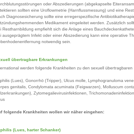
rchblutungsstörungen oder Abszedierungen (abgekapselte Eiteransam
tektieren sollten eine Uroflowmetrie (Harnflussmessung) und eine Re
ch Diagnosesicherung sollte eine erregerspezifische Antibiotikatherap
tzündungshemmenden Medikament eingeleitet werden. Zusätzlich soll
i Restharnbildung empfiehlt sich die Anlage eines Bauchdeckenkathete
i ausgeprägtem Infekt oder einer Abszedierung kann eine operative 
benhodenentfernung notwendig sein.
xuell übertragbare Erkrankungen
ternational werden folgende Krankheiten zu den sexuell übertragbaren 
philis (Lues), Gonorrhö (Tripper), Ulcus molle, Lymphogranuloma vene
rpes genitalis, Condylomata acuminata (Feigwarzen), Molluscum conta
ilzerkrankungen), Zytomegalievirusinfektionen, Trichomonadeninfektione
rus
f folgende Krankheiten wollen wir näher eingehen:
philis (Lues, harter Schanker)