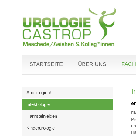
STARTSEITE
ÜBER UNS
FACH
I
Andrologie ♂
en
Infektiologie
Di
Harnsteinleiden
Pr
ur
Kinderurologie
Ha