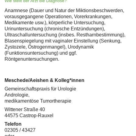
Wie stellt der Arzt die Diagnose?
Anamnese (Dauer und Natur der Miktionsbeschwerden,
vorausgegangene Operationen, Vorerkrankungen,
Medikamente usw.), körperliche Untersuchung,
Urinuntersuchung (chronische Entzündungen),
Ultraschalluntersuchung (insbes. Restharnbestimmung),
Blasenspiegelung mit vaginaler Einstellung (Senkung,
Zystozele, Östrogenmangel), Urodynamik
(Funktionsuntersuchung) und ggf.
Röntgenuntersuchungen.
Meschede/Aeishen & Kolleg*innen
Gemeinschaftspraxis für Urologie
Andrologie,
medikamentöse Tumortherapie
Wittener Straße 40
44575 Castrop-Rauxel
Telefon
02305 / 43427